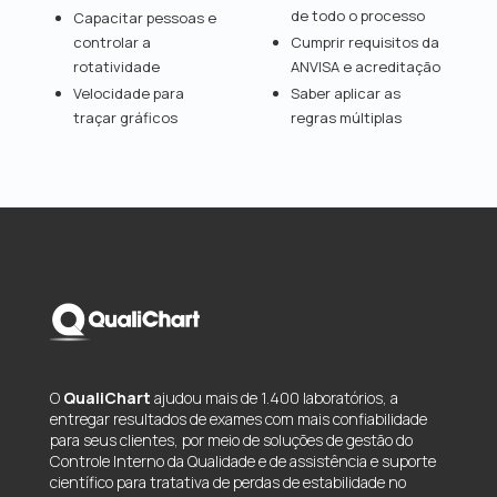
de todo o processo
Capacitar pessoas e
controlar a
Cumprir requisitos da
rotatividade
ANVISA e acreditação
Velocidade para
Saber aplicar as
traçar gráficos
regras múltiplas
O
QualiChart
ajudou mais de 1.400 laboratórios, a
entregar resultados de exames com mais confiabilidade
para seus clientes, por meio de soluções de gestão do
Controle Interno da Qualidade e de assistência e suporte
científico para tratativa de perdas de estabilidade no