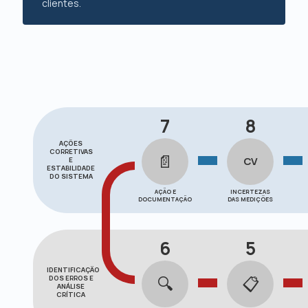
clientes.
7
8
AÇÕES
CORRETIVAS
📄
CV
E
ESTABILIDADE
DO SISTEMA
AÇÃO E
INCERTEZAS
DOCUMENTAÇÃO
DAS MEDIÇÕES
6
5
IDENTIFICAÇÃO
🔍
📋
DOS ERROS E
ANÁLISE
CRÍTICA