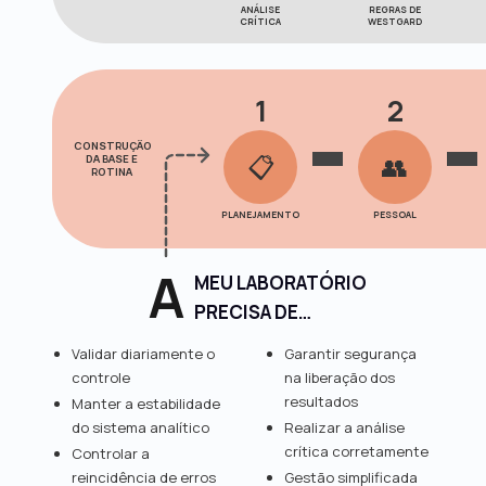
ANÁLISE
REGRAS DE
CRÍTICA
WESTGARD
1
2
CONSTRUÇÃO
📋
👥
DA BASE E
ROTINA
PLANEJAMENTO
PESSOAL
A
MEU LABORATÓRIO
PRECISA DE…
Validar diariamente o
Garantir segurança
controle
na liberação dos
resultados
Manter a estabilidade
do sistema analítico
Realizar a análise
crítica corretamente
Controlar a
reincidência de erros
Gestão simplificada